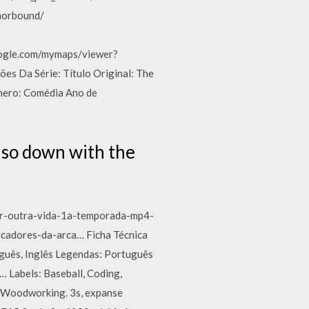
onorbound/
ogle.com/mymaps/viewer?
 Da Série: Título Original: The
ênero: Comédia Ano de
also down with the
xar-outra-vida-1a-temporada-mp4-
cadores-da-arca… Ficha Técnica
guês, Inglês Legendas: Português
 Labels: Baseball, Coding,
e, Woodworking. 3s, expanse