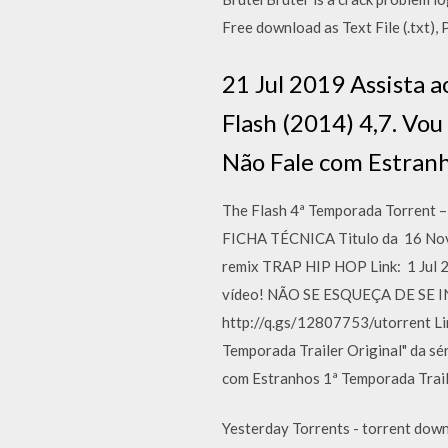
Free download as Text File (.txt), P
21 Jul 2019 Assista a
Flash (2014) 4,7. Vou 
Não Fale com Estranh
The Flash 4ª Temporada Torrent 
FICHA TÉCNICA Titulo da 16 Nov
remix TRAP HIP HOP Link: 1 J
vídeo! NÃO SE ESQUEÇA DE SE IN
http://q.gs/12807753/utorrent Lin
Temporada Trailer Original" da sér
com Estranhos 1ª Temporada Trai
Yesterday Torrents - torrent down