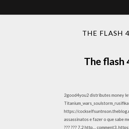
THE FLASH
The flash
2good4you2 distributes money lef
Titanium_wars_soulstorm_rusifikat
https://cockselfsuntnson.theblog.
assassinatos e fazer o que sabe m
??? ??? 7.2 http… comment3, http