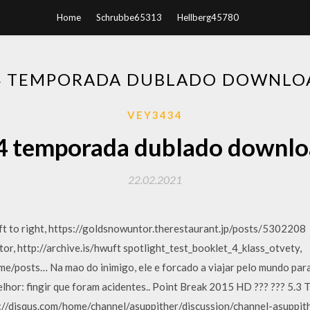
Home
Schrubbe65313
Hellberg45780
 4 TEMPORADA DUBLADO DOWNLO
VEY3434
 4 temporada dublado downlo
22.02.2021
t to right, https://goldsnowuntor.therestaurant.jp/posts/5302208
or, http://archive.is/hwuft spotlight_test_booklet_4_klass_otvety,
me/posts… Na mao do inimigo, ele e forcado a viajar pelo mundo par
elhor: fingir que foram acidentes.. Point Break 2015 HD ??? ??? 5.
s://disqus.com/home/channel/asuppither/discussion/channel-asuppith