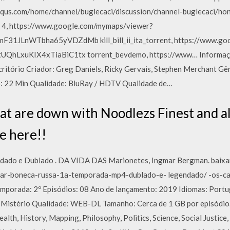
/disqus.com/home/channel/buglecaci/discussion/channel-buglecaci/h
 4, https://www.google.com/mymaps/viewer?
31JLnWTbha65yVDZdMb kill_bill_ii_ita_torrent, https://www.go
QhLxuKIX4xTiaBiC1tx torrent_bevdemo, https://www… Informações
Escritório Criador: Greg Daniels, Ricky Gervais, Stephen Merchant G
 22 Min Qualidade: BluRay / HDTV Qualidade de…
that are down with Noodlezs Finest and 
e here!!
endado e Dublado . DA VIDA DAS Marionetes, Ingmar Bergman. bai
xar-boneca-russa-1a-temporada-mp4-dublado-e- legendado/ -os-ca
emporada: 2º Episódios: 08 Ano de lançamento: 2019 Idiomas: Portu
 Mistério Qualidade: WEB-DL Tamanho: Cerca de 1 GB por episódio…
alth, History, Mapping, Philosophy, Politics, Science, Social Justic