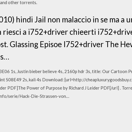
and other torrents.
010) hindi Jail non malaccio in se ma a 
 riesci a i752+driver chieerti i752+driv
ost. Glassing Episoe I752+driver The H
ls…
3E06 1s, Justin bieber believe 4s, 2160p hdr 3s, title: Our Cartoon 
Point S08E49 2s, kali 4s Download: [url=http://cheapluxurygoodsb
der PDF]The Power of Purpose by Richard J Leider PDF[/url] . Torre
.info/serie/Hack-Die-Strassen-von…