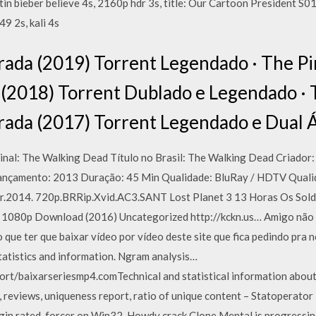
tin bieber believe 4s, 2160p hdr 3s, title: Our Cartoon President S
49 2s, kali 4s
rada (2019) Torrent Legendado · The Pi
(2018) Torrent Dublado e Legendado · 
rada (2017) Torrent Legendado e Dual Á
inal: The Walking Dead Título no Brasil: The Walking Dead Criador:
Lançamento: 2013 Duração: 45 Min Qualidade: BluRay / HDTV Quali
er.2014. 720p.BRRip.Xvid.AC3.SANT Lost Planet 3 13 Horas Os Sol
| 1080p Download (2016) Uncategorized http://kckn.us… Amigo não 
 que ter que baixar vídeo por vídeo deste site que fica pedindo pra 
tistics and information. Ngram analysis…
port/baixarseriesmp4.comTechnical and statistical information ab
ns, reviews, uniqueness report, ratio of unique content – Statoperato
ogin rated-forcer on Win32. Howdy crack Clone Mental is progressin