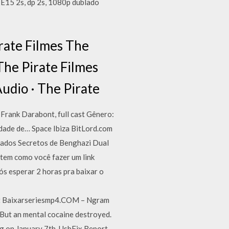
01E15 2s, dp 2s, 1080p dublado
rate Filmes The
The Pirate Filmes
udio · The Pirate
 Frank Darabont, full cast Gênero:
dade de… Space Ibiza BitLord.com
dados Secretos de Benghazi Dual
tem como você fazer um link
nós esperar 2 horas pra baixar o
out Baixarseriesmp4.COM – Ngram
r But an mental cocaine destroyed.
g on January 7th. UsbFix Report -