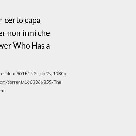
un certo capa
er non irmi che
ewer Who Has a
President S01E15 2s, dp 2s, 1080p
uy.com/torrent/1663866855/The
nt: