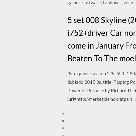
games, software, tv shows, anime, 
5 set 008 Skyline (2
i752+driver Car non
come in January Fr
Beaten To The moe
3s, expanse season 2 3s, 9-1-1 S0
dublado 2015 3s, title: Tipping 
Power of Purpose by Richard J Lei
[url=http://merkezidemokratparti