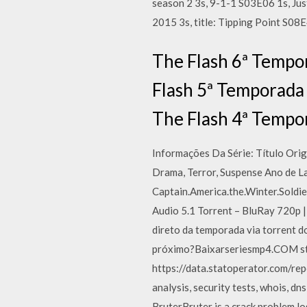
season 2 3s, 9-1-1 S03E06 1s, Jus
2015 3s, title: Tipping Point S08E
The Flash 6ª Tempo
Flash 5ª Temporada 
The Flash 4ª Tempo
Informações Da Série: Título Orig
Drama, Terror, Suspense Ano de 
Captain.America.the.Winter.Soldi
Audio 5.1 Torrent – BluRay 720p 
direto da temporada via torrent do
próximo?Baixarseriesmp4.COM sta
https://data.statoperator.com/re
analysis, security tests, whois, d
BruterBruter is a crack problem l