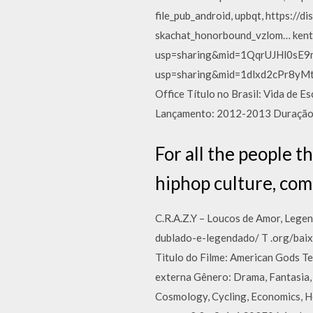
file_pub_android, upbqt, https:/
skachat_honorbound_vzlom… kent
usp=sharing&mid=1QqrUJHl0sE9mF
usp=sharing&mid=1dlxd2cPr8yMtU
Office Título no Brasil: Vida de 
Lançamento: 2012-2013 Duração:
For all the people 
hiphop culture, com
C.R.A.Z.Y – Loucos de Amor, Leg
dublado-e-legendado/ T .org/bai
Titulo do Filme: American Gods T
externa Gênero: Drama, Fantasia,
Cosmology, Cycling, Economics, He