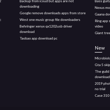
2
Backup from icoud but apps are not
Bass guit
downloading
Nexus mod
Google remove downloads apps from store
Gaana do
c
West one music group file downloaders
Ring app 
Behringer xenyx qx1202usb driver
video
download
Giant tre
Taobao app download pc
New
Microbiol
Gta 5 ski
The guild
download
2019 phot
no trial
Case 310 